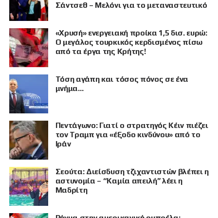
Σάντσεθ – Μελόνι για το μεταναστευτικό
«Χρυσή» ενεργειακή προίκα 1,5 δισ. ευρώ:
Ο μεγάλος τουρκικός κερδισμένος πίσω
από τα έργα της Κρήτης!
Τόση αγάπη και τόσος πόνος σε ένα
μνήμα…
Πεντάγωνο: Γιατί ο στρατηγός Κέιν πιέζει
τον Τραμπ για «έξοδο κινδύνου» από το
Ιράν
Σεούτα: Διείσδυση τζιχαντιστών βλέπει η
ΠΡΟΒΟΛΗ
αστυνομία – “Καμία απειλή” λέει η
Μαδρίτη
Ρήγμα στην αμερικανική ομπρέλα: