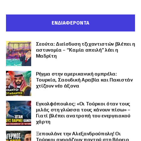
ΕΝΔΙΑΦΕΡΟΝΤΑ
Σεούτα: Διείσδυση τζιχαντιστών βλέπει η
αστυνομία – “Καμία απειλή” λέει η
Μαδρίτη
Ρήγμα στην αμερικανική ομπρέλα:
Τουρκία, Σαουδική Αραβία και Πακιστάν
χτίζουν νέο άξονα
Εγκολφόπουλος: «Οι Τούρκοι όταν τους
μιλάς στη γλώσσα τους κάνουν πίσω» –
Γιατί βλέπει ανατροπή του ενεργειακού
χάρτη
Ξεπουλάνε την Αλεξανδρούπολη! Οι
Τούρκοι αγοράζουν παντού στη Βόρειο