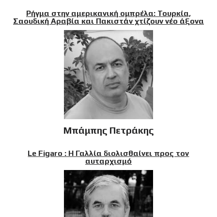
Ρήγμα στην αμερικανική ομπρέλα: Τουρκία,
Σαουδική Αραβία και Πακιστάν χτίζουν νέο άξονα
Μπάμπης Πετράκης
Le Figaro : Η Γαλλία διολισθαίνει προς τον
αυταρχισμό