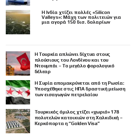
Η Ινδία χτίζει πολλές «Silicon
Valleys»: Μάχη των πολιτειών για
μια αγορά 150 δισ. δολαρίων
Η Τουρκία απλώνει δίχτυα στους
πλούσιους του Λονδίνου και του
Ντουμπάι – Το μεγάλο φορολογικό
δέλεαρ
Η Συρία απομακρύνεται από τη Ρωσία:
Υποσχέθηκε στις ΗΠΑ δραστική μείωση
των εισαγωγών πετρελαίου
Τουρκικός όμιλος χτίζει «χωριό» 178
πολυτελών κατοικιών στη Χαλκιδική –
Κερκόπορτα η “Golden Visa”