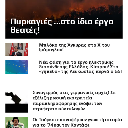
Πυρκαγιές …στο ίδιο έργο
θεατές!
Μπλόκο της Άγκυρας στο X του
Ιμάμογλου!
Νέα φάση για το έργο ηλεκτρικής
διασύνδεσης Ελλάδας-Κύπρου! Στο
«γήπεδο» της Λευκωσίας περνά ο GSI
Συναγερμός στις γερμανικές αρχές! Σε
εξέλιξη ρωσική εκστρατεία
παραπληροφόρησης ενόψει των
περιφερειακών εκλογών
Οι Τούρκοι επαναφέρουν γνωστή ιστορία
για το ’74 και τον Καντάφι