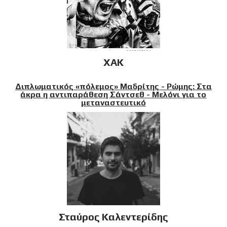
XAK
Διπλωματικός «πόλεμος» Μαδρίτης - Ρώμης: Στα
άκρα η αντιπαράθεση Σάντσεθ - Μελόνι για το
μεταναστευτικό
Σταύρος Καλεντερίδης