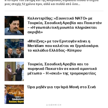
Η ιστορία του Σωτήρη και της Ανδρούλας περικλείει πολλά στοιχεία
μιας εποχής 52 χρόνια πριν, αλλά και πολλά από όσα...
Καλεντερίδης: «Σουνιτικό ΝΑΤΟ» με
Τουρκία, Σαουδική Αραβία και Πακιστάν
– «Η γεωπολιτική μυωπία πληρώνεται
ακριβά»
«Μπίζνες» με τον Ερντογάν κάνει η
Meridiam που καλείται να ξεμπλοκάρει
το καλώδιο Ελλάδας–Κύπρου
Τουρκία, Σαουδική Αραβία και το
πυρηνικό Πακιστάν σε κοινό αμυντικό
μέτωπο – Η «σκιά» της τρομοκρατίας
Ώρα μηδέν για την Ιερά Μονή στο Σινά
ΔΙΑΦΉΜΙΣΗ