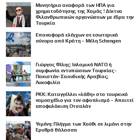
Μυνητήρια αναφορά των ΗΠΑ για
χρηματοδότησης της Χαμάς ! Δίκτυο
Φιλανθρωπικών οργανώσεων με έδρα την
Τουρκία
Επαναφορά ελέγχων σε εσωτερικά
σύνορα από Κράτη – Μέλη Schengen
Γιώργος Φίλης: Ισλαμικό ΝΑΤΟ ή
συμφωνία εντυπώσεων Τουρκίας-
Πακιστάν-Σαουδικής Αραβίας;
Λυκοφιλία
PKK: Καταγγέλλει «λάθη» στο τουρκικό
νομοσχέδιο για τον αφοπλισμό – Απαιτεί
αποφυλάκιση Οτσαλάν
Υεμένη: Πλήγμα των Χούθι σε λιμάνι στην
ΠΡΟΒΟΛΗ
Ερυθρά θάλασσα