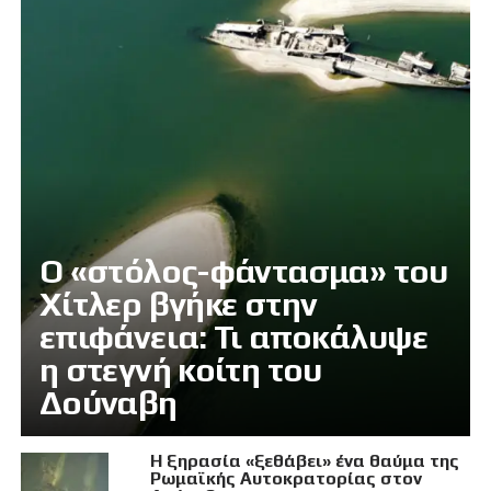
Ο «στόλος-φάντασμα» του
Χίτλερ βγήκε στην
επιφάνεια: Τι αποκάλυψε
η στεγνή κοίτη του
Δούναβη
Η ξηρασία «ξεθάβει» ένα θαύμα της
Ρωμαϊκής Αυτοκρατορίας στον