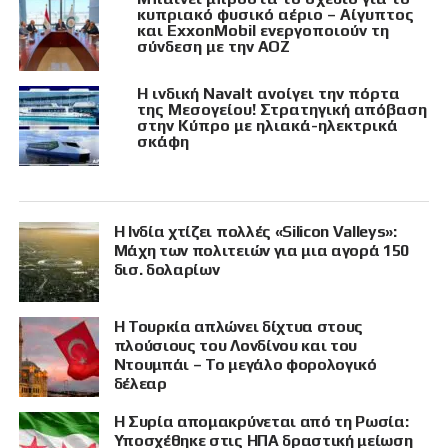
κυπριακό φυσικό αέριο – Αίγυπτος
και ExxonMobil ενεργοποιούν τη
σύνδεση με την ΑΟΖ
Η ινδική Navalt ανοίγει την πόρτα
της Μεσογείου! Στρατηγική απόβαση
στην Κύπρο με ηλιακά-ηλεκτρικά
σκάφη
Η Ινδία χτίζει πολλές «Silicon Valleys»:
Μάχη των πολιτειών για μια αγορά 150
δισ. δολαρίων
Η Τουρκία απλώνει δίχτυα στους
πλούσιους του Λονδίνου και του
Ντουμπάι – Το μεγάλο φορολογικό
δέλεαρ
Η Συρία απομακρύνεται από τη Ρωσία:
Υποσχέθηκε στις ΗΠΑ δραστική μείωση