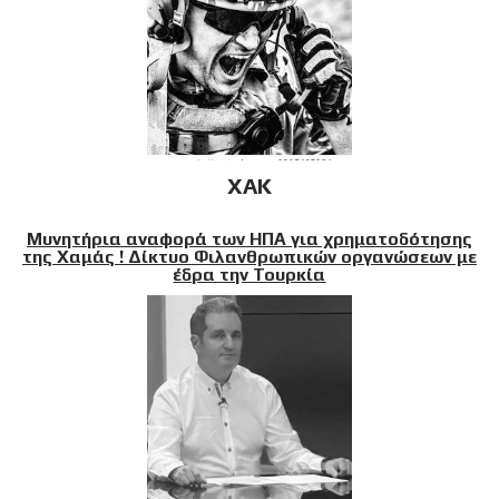
XAK
Μυνητήρια αναφορά των ΗΠΑ για χρηματοδότησης
της Χαμάς ! Δίκτυο Φιλανθρωπικών οργανώσεων με
έδρα την Τουρκία