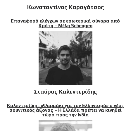
Κωνσταντίνος Καραγάτσος
Επαναφορά ελέγχων σε εσωτερικά σύνορα από
Κράτη – Μέλη Schengen
Σταύρος Καλεντερίδης
Καλεντερίδης: «Φαρμάκι για τον Ελληνισμό» ο νέος
σουνιτικός άξονας – Η Ελλάδα πρέπει να κινηθεί
τώρα προς την Ινδία