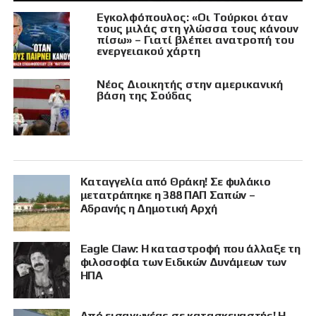
Εγκολφόπουλος: «Οι Τούρκοι όταν
τους μιλάς στη γλώσσα τους κάνουν
πίσω» – Γιατί βλέπει ανατροπή του
ενεργειακού χάρτη
Νέος Διοικητής στην αμερικανική
βάση της Σούδας
Καταγγελία από Θράκη! Σε φυλάκιο
μετατράπηκε η 388 ΠΑΠ Σαπών –
Αδρανής η Δημοτική Αρχή
Eagle Claw: Η καταστροφή που άλλαξε τη
φιλοσοφία των Ειδικών Δυνάμεων των
ΗΠΑ
Από εισαγωγέας σε κατασκευαστής! Η