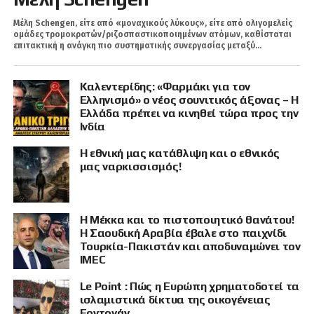
Μέλη Schengen, είτε από «μοναχικούς λύκους», είτε από ολιγομελείς
ομάδες τρομοκρατών/ριζοσπαστικοποιημένων ατόμων, καθίσταται
επιτακτική η ανάγκη πιο συστηματικής συνεργασίας μεταξύ...
Καλεντερίδης: «Φαρμάκι για τον
Ελληνισμό» ο νέος σουνιτικός άξονας – Η
Ελλάδα πρέπει να κινηθεί τώρα προς την
Ινδία
Η εθνική μας κατάθλιψη και ο εθνικός
μας ναρκισσισμός!
Η Μέκκα και το πιστοποιητικό θανάτου!
Η Σαουδική Αραβία έβαλε στο παιχνίδι
Τουρκία-Πακιστάν και αποδυναμώνει τον
IMEC
Le Point : Πώς η Ευρώπη χρηματοδοτεί τα
ισλαμιστικά δίκτυα της οικογένειας
Ερντογάν