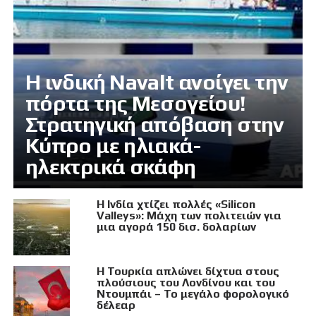
Η ινδική Navalt ανοίγει την
πόρτα της Μεσογείου!
Στρατηγική απόβαση στην
Κύπρο με ηλιακά-
ηλεκτρικά σκάφη
Η Ινδία χτίζει πολλές «Silicon
Valleys»: Μάχη των πολιτειών για
μια αγορά 150 δισ. δολαρίων
Η Τουρκία απλώνει δίχτυα στους
πλούσιους του Λονδίνου και του
Ντουμπάι – Το μεγάλο φορολογικό
δέλεαρ