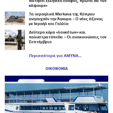
πατήσει ελληνικό έδαφος, πρώτα θα τον
κάψουμε»
Τα ισραηλινά Merkava της Κύπρου
ανησυχούν την Άγκυρα – Ο νέος άξονας
με Ισραήλ και Γαλλία
Δεύτερο κύμα «λουκέτων» και
πολυστρατόπεδα – Οι ανακοινώσεις τον
Σεπτέμβριο
Περισσότερα για ΑΜΥΝΑ
ΟΙΚΟΝΟΜΙΑ