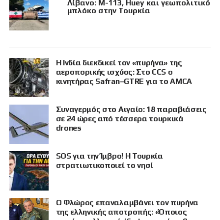
Λίβανο: M-113, Huey και γεωπολιτικό
μπλόκο στην Τουρκία
Η Ινδία διεκδικεί τον «πυρήνα» της
αεροπορικής ισχύος: Στο CCS ο
κινητήρας Safran–GTRE για το AMCA
Συναγερμός στο Αιγαίο: 18 παραβιάσεις
σε 24 ώρες από τέσσερα τουρκικά
drones
SOS για την Ίμβρο! Η Τουρκία
στρατιωτικοποιεί το νησί
Ο Φλώρος επαναλαμβάνει τον πυρήνα
της ελληνικής αποτροπής: «Όποιος