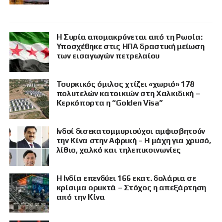
Η Συρία απομακρύνεται από τη Ρωσία:
Υποσχέθηκε στις ΗΠΑ δραστική μείωση
των εισαγωγών πετρελαίου
Τουρκικός όμιλος χτίζει «χωριό» 178
πολυτελών κατοικιών στη Χαλκιδική –
Κερκόπορτα η “Golden Visa”
Ινδοί δισεκατομμυριούχοι αμφισβητούν
την Κίνα στην Αφρική – Η μάχη για χρυσό,
λίθιο, χαλκό και τηλεπικοινωνίες
Η Ινδία επενδύει 166 εκατ. δολάρια σε
κρίσιμα ορυκτά – Στόχος η απεξάρτηση
από την Κίνα