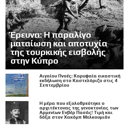
Έρευνα: Η παραλίγο
ματαίωση και αποτυχία
της τουρκικής εισβολής
στην Κύπρο
Αιγαίου Πνοές: Κορυφαία εικαστική
εκδήλωση στο Καστελόριζο στις 4
Σεπτεμβρίου
Η μέρα που εξολοθρεύτηκε ο
αρχιτέκτονας της γενοκτονίας των
Αρμενίων Ενβέρ Πασάς! Τιμή και
δόξα στον Χακόμπ Μελκουμιάν