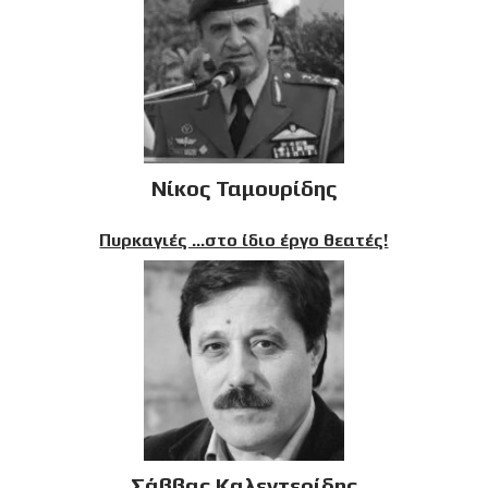
Νίκος Ταμουρίδης
Πυρκαγιές …στο ίδιο έργο θεατές!
Σάββας Καλεντερίδης