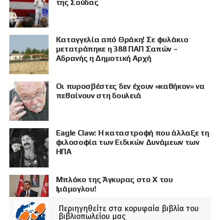
της Σούδας
Καταγγελία από Θράκη! Σε φυλάκιο
μετατράπηκε η 388 ΠΑΠ Σαπών –
Αδρανής η Δημοτική Αρχή
Οι πυροσβέστες δεν έχουν «καθήκον» να
πεθαίνουν στη δουλειά
Eagle Claw: Η καταστροφή που άλλαξε τη
φιλοσοφία των Ειδικών Δυνάμεων των
ΗΠΑ
Μπλόκο της Άγκυρας στο X του
Ιμάμογλου!
Περιηγηθείτε στα κορυφαία βιβλία του
βιβλιοπωλείου μας