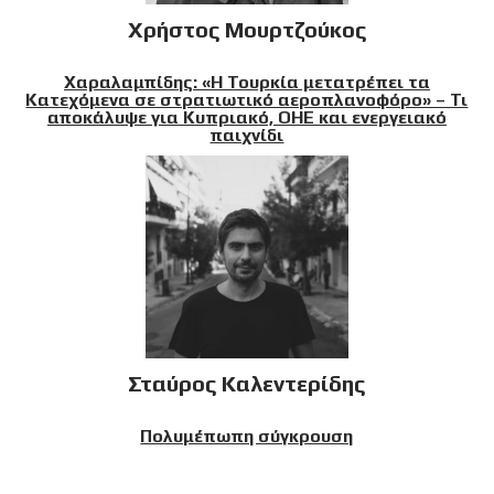
Χρήστος Μουρτζούκος
Χαραλαμπίδης: «Η Τουρκία μετατρέπει τα
Κατεχόμενα σε στρατιωτικό αεροπλανοφόρο» – Τι
αποκάλυψε για Κυπριακό, ΟΗΕ και ενεργειακό
παιχνίδι
Σταύρος Καλεντερίδης
Πολυμέπωπη σύγκρουση