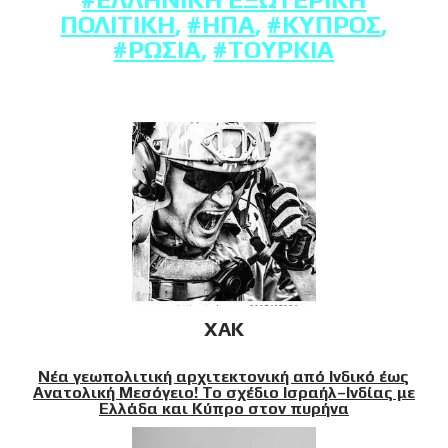
ΠΟΛΙΤΙΚΉ
,
#ΗΠΑ
,
#ΚΎΠΡΟΣ
,
#ΡΩΣΊΑ
,
#ΤΟΥΡΚΊΑ
XAK
Νέα γεωπολιτική αρχιτεκτονική από Ινδικό έως
Ανατολική Μεσόγειο! Το σχέδιο Ισραήλ–Ινδίας με
Ελλάδα και Κύπρο στον πυρήνα