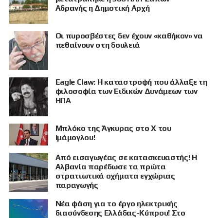
Αδρανής η Δημοτική Αρχή
Οι πυροσβέστες δεν έχουν «καθήκον» να
πεθαίνουν στη δουλειά
Eagle Claw: Η καταστροφή που άλλαξε τη
ΠΡΟΒΟΛΗ
φιλοσοφία των Ειδικών Δυνάμεων των
ΗΠΑ
Μπλόκο της Άγκυρας στο X του
Ιμάμογλου!
Από εισαγωγέας σε κατασκευαστής! Η
Αλβανία παρέδωσε τα πρώτα
στρατιωτικά οχήματα εγχώριας
παραγωγής
Νέα φάση για το έργο ηλεκτρικής
διασύνδεσης Ελλάδας-Κύπρου! Στο