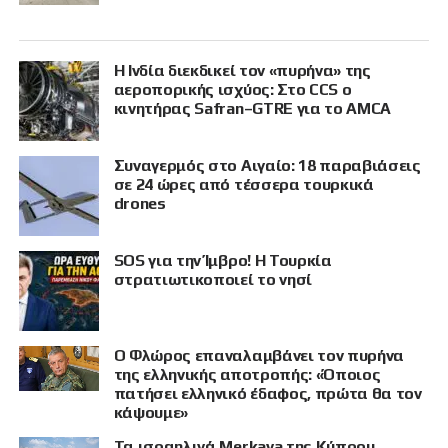
Η Ινδία διεκδικεί τον «πυρήνα» της
αεροπορικής ισχύος: Στο CCS ο
κινητήρας Safran–GTRE για το AMCA
Συναγερμός στο Αιγαίο: 18 παραβιάσεις
σε 24 ώρες από τέσσερα τουρκικά
drones
SOS για την Ίμβρο! Η Τουρκία
στρατιωτικοποιεί το νησί
Ο Φλώρος επαναλαμβάνει τον πυρήνα
της ελληνικής αποτροπής: «Όποιος
πατήσει ελληνικό έδαφος, πρώτα θα τον
κάψουμε»
Τα ισραηλινά Merkava της Κύπρου