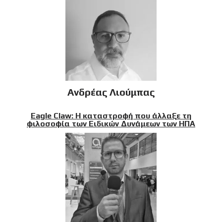
Ανδρέας Λιούμπας
Eagle Claw: Η καταστροφή που άλλαξε τη
φιλοσοφία των Ειδικών Δυνάμεων των ΗΠΑ