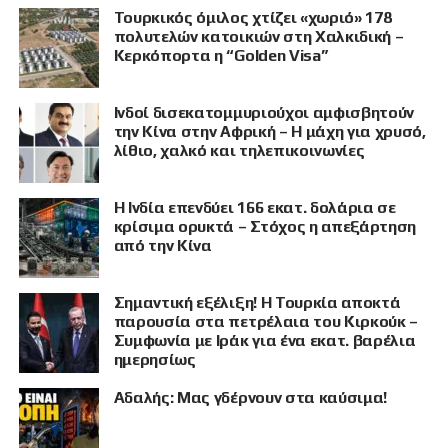
Τουρκικός όμιλος χτίζει «χωριό» 178
πολυτελών κατοικιών στη Χαλκιδική –
Κερκόπορτα η “Golden Visa”
Ινδοί δισεκατομμυριούχοι αμφισβητούν
την Κίνα στην Αφρική – Η μάχη για χρυσό,
λίθιο, χαλκό και τηλεπικοινωνίες
Η Ινδία επενδύει 166 εκατ. δολάρια σε
κρίσιμα ορυκτά – Στόχος η απεξάρτηση
από την Κίνα
Σημαντική εξέλιξη! Η Τουρκία αποκτά
παρουσία στα πετρέλαια του Κιρκούκ –
Συμφωνία με Ιράκ για ένα εκατ. βαρέλια
ημερησίως
Αδαλής: Μας γδέρνουν στα καύσιμα!