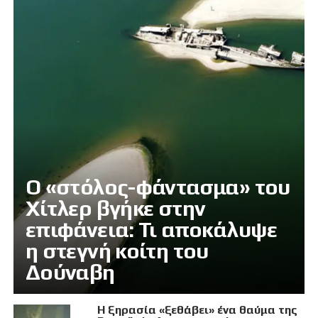
Ο «στόλος-φάντασμα» του
Χίτλερ βγήκε στην
επιφάνεια: Τι αποκάλυψε
η στεγνή κοίτη του
Δούναβη
Η ξηρασία «ξεθάβει» ένα θαύμα της