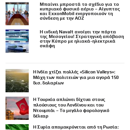
Μπαίνει μπροστά το σχέδιο για το
κυπριακό φυσικό αέριο – Αίγυπτος
και ExxonMobil ενεργοποιούν τη
σύνδεση με την ΑΟΖ
Η ινδική Navalt ανοίγει την πόρτα
της Μεσογείου! Στρατηγική απόβαση
στην Κύπρο με ηλιακά-ηλεκτρικά
σκάφη
Η Ινδία χτίζει πολλές «Silicon Valleys»:
Μάχη των πολιτειών για μια αγορά 150
δισ. δολαρίων
Η Τουρκία απλώνει δίχτυα στους
πλούσιους του Λονδίνου και του
Ντουμπάι – Το μεγάλο φορολογικό
δέλεαρ
Η Συρία απομακρύνεται από τη Ρωσία: