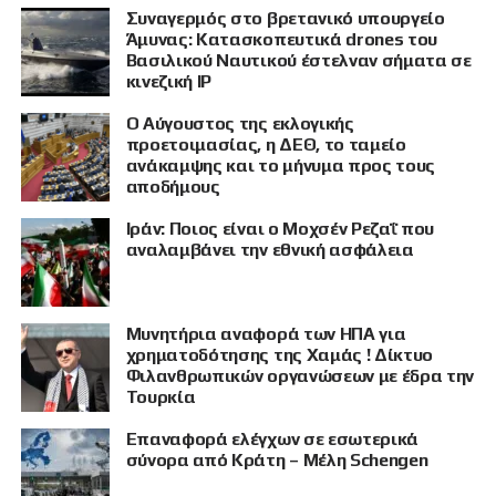
Συναγερμός στο βρετανικό υπουργείο
Άμυνας: Κατασκοπευτικά drones του
Βασιλικού Ναυτικού έστελναν σήματα σε
κινεζική IP
Ο Αύγουστος της εκλογικής
προετοιμασίας, η ΔΕΘ, το ταμείο
ανάκαμψης και το μήνυμα προς τους
αποδήμους
Ιράν: Ποιος είναι ο Μοχσέν Ρεζαΐ που
αναλαμβάνει την εθνική ασφάλεια
Μυνητήρια αναφορά των ΗΠΑ για
χρηματοδότησης της Χαμάς ! Δίκτυο
Φιλανθρωπικών οργανώσεων με έδρα την
Τουρκία
Επαναφορά ελέγχων σε εσωτερικά
ΠΡΟΒΟΛΗ
σύνορα από Κράτη – Μέλη Schengen