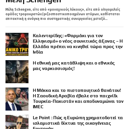
Μέλη Schengen, είτε από «μοναχικούς λύκους», είτε από ολιγομελείς
ομάδες τρομοκρατών/ριζοσπαστικοποιημένων ατόμων, καθίσταται
επιτακτική η ανάγκη πιο συστηματικής συνεργασίας μεταξύ...
Καλεντερίδης: «Φαρμάκι για τον
Ελληνισμό» ο νέος σουνιτικός άξονας – Η
Ελλάδα πρέπει να κινηθεί τώρα προς την
Ινδία
Η εθνική μας κατάθλιψη και ο εθνικός
μας ναρκισσισμός!
Η Μέκκα και το πιστοποιητικό θανάτου!
Η Σαουδική Αραβία έβαλε στο παιχνίδι
Τουρκία-Πακιστάν και αποδυναμώνει τον
IMEC
Le Point : Πώς η Ευρώπη χρηματοδοτεί τα
ισλαμιστικά δίκτυα της οικογένειας
Ερντογάν