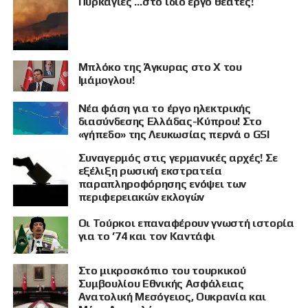
Πυρκαγιές …στο ίδιο έργο θεατές!
Μπλόκο της Άγκυρας στο X του
Ιμάμογλου!
Νέα φάση για το έργο ηλεκτρικής
διασύνδεσης Ελλάδας-Κύπρου! Στο
«γήπεδο» της Λευκωσίας περνά ο GSI
Συναγερμός στις γερμανικές αρχές! Σε
εξέλιξη ρωσική εκστρατεία
παραπληροφόρησης ενόψει των
περιφερειακών εκλογών
Οι Τούρκοι επαναφέρουν γνωστή ιστορία
για το ’74 και τον Καντάφι
Στο μικροσκόπιο του τουρκικού
Συμβουλίου Εθνικής Ασφάλειας
Ανατολική Μεσόγειος, Ουκρανία και