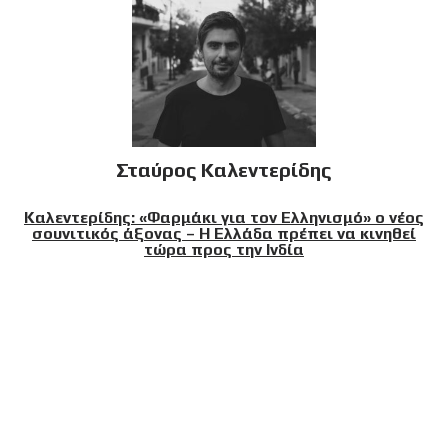
Σταύρος Καλεντερίδης
Καλεντερίδης: «Φαρμάκι για τον Ελληνισμό» ο νέος
σουνιτικός άξονας – Η Ελλάδα πρέπει να κινηθεί
τώρα προς την Ινδία