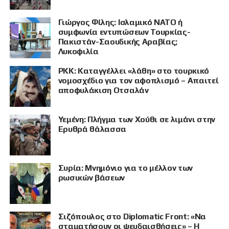
Γιώργος Φίλης: Ισλαμικό ΝΑΤΟ ή
συμφωνία εντυπώσεων Τουρκίας-
Πακιστάν-Σαουδικής Αραβίας;
Λυκοφιλία
PKK: Καταγγέλλει «λάθη» στο τουρκικό
νομοσχέδιο για τον αφοπλισμό – Απαιτεί
αποφυλάκιση Οτσαλάν
Υεμένη: Πλήγμα των Χούθι σε λιμάνι στην
Ερυθρά θάλασσα
Συρία: Μνημόνιο για το μέλλον των
ρωσικών βάσεων
Σιζόπουλος στο Diplomatic Front: «Να
σταματήσουν οι ψευδαισθήσεις» – Η