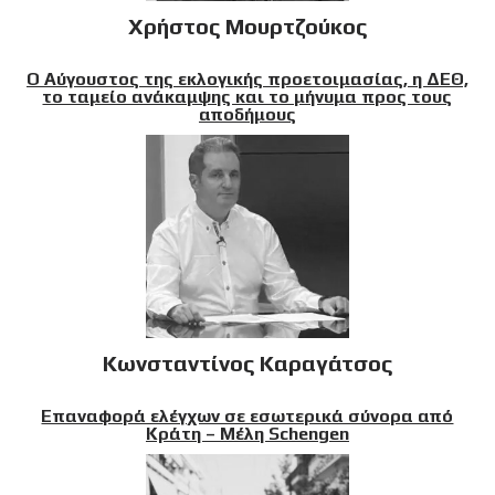
Χρήστος Μουρτζούκος
Ο Αύγουστος της εκλογικής προετοιμασίας, η ΔΕΘ,
το ταμείο ανάκαμψης και το μήνυμα προς τους
αποδήμους
Κωνσταντίνος Καραγάτσος
Επαναφορά ελέγχων σε εσωτερικά σύνορα από
Κράτη – Μέλη Schengen