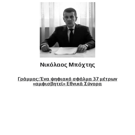
Νικόλαος Μπόχτης
Γράμμος: Ένα ψηφιακό σφάλμα 37 μέτρων
«αμφισβητεί» Εθνικά Σύνορα