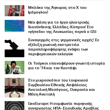
Μπλόκο της Άγκυρας στο X του
Ιμάμογλου!
Νέα φάση για το έργο ηλεκτρικής
διασύνδεσης Ελλάδας-Κύπρου! Στο
«γήπεδο» της Λευκωσίας περνά ο GSI
Συναγερμός στις γερμανικές αρχές! Σε
εξέλιξη ρωσική εκστρατεία
παραπληροφόρησης ενόψει των
περιφερειακών εκλογών
Οι Τούρκοι επαναφέρουν γνωστή ιστορία
για το ’74 και τον Καντάφι
Στο μικροσκόπιο του τουρκικού
Συμβουλίου Εθνικής Ασφάλειας
Ανατολική Μεσόγειος, Ουκρανία και
Μέση Ανατολή
GeoEurope: Η συμφωνία πυρηνικής
συνεργασίας ΗΠΑ-Σαουδικής Αραβίας