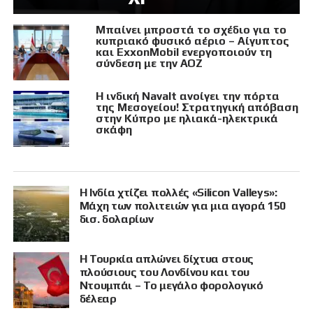
Μπαίνει μπροστά το σχέδιο για το
κυπριακό φυσικό αέριο – Αίγυπτος
και ExxonMobil ενεργοποιούν τη
σύνδεση με την ΑΟΖ
Η ινδική Navalt ανοίγει την πόρτα
της Μεσογείου! Στρατηγική απόβαση
στην Κύπρο με ηλιακά-ηλεκτρικά
σκάφη
Η Ινδία χτίζει πολλές «Silicon Valleys»:
Μάχη των πολιτειών για μια αγορά 150
δισ. δολαρίων
Η Τουρκία απλώνει δίχτυα στους
πλούσιους του Λονδίνου και του
Ντουμπάι – Το μεγάλο φορολογικό
δέλεαρ