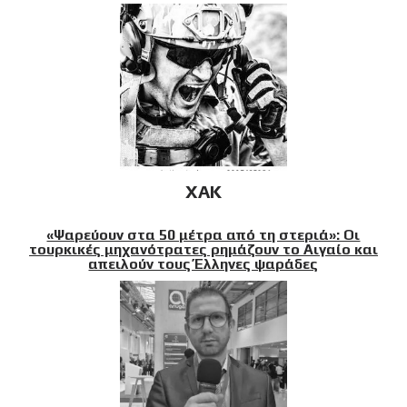
XAK
«Ψαρεύουν στα 50 μέτρα από τη στεριά»: Οι
τουρκικές μηχανότρατες ρημάζουν το Αιγαίο και
απειλούν τους Έλληνες ψαράδες