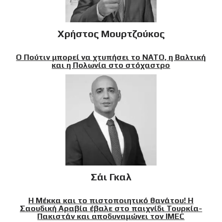
Χρήστος Μουρτζούκος
Ο Πούτιν μπορεί να χτυπήσει το ΝΑΤΟ, η Βαλτική
και η Πολωνία στο στόχαστρο
Σάι Γκαλ
Η Μέκκα και το πιστοποιητικό θανάτου! Η
Σαουδική Αραβία έβαλε στο παιχνίδι Τουρκία-
Πακιστάν και αποδυναμώνει τον IMEC