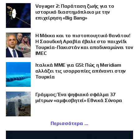
Voyager 2: Παράταση ζωής για το
ιστορικό διαστημόπλοιο με την
επιχείρηση «Big Bang»
Η Μέκκα και το πιστοποιητικό θανάτου!
Η Σαουδική Αραβία έβαλε στο παιχνίδι
Τουρκία-Πακιστάν και αποδυναμώνει τον
IMEC
Ιταλικά ΜΜΕ για GSI: Πώς η Meridiam
αλλάζει τις ισορροπίες απέναντι στην
Τουρκία
Γράμμος: Ένα ψηφιακό σφάλμα 37
μέτρων «αμφισβητεί» Εθνικά Σύνορα
Περισσότερα