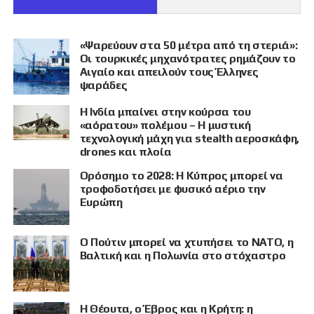
«Ψαρεύουν στα 50 μέτρα από τη στεριά»:
Οι τουρκικές μηχανότρατες ρημάζουν το
Αιγαίο και απειλούν τους Έλληνες
ψαράδες
Η Ινδία μπαίνει στην κούρσα του
«αόρατου» πολέμου – Η μυστική
τεχνολογική μάχη για stealth αεροσκάφη,
drones και πλοία
Ορόσημο το 2028: Η Κύπρος μπορεί να
τροφοδοτήσει με φυσικό αέριο την
Ευρώπη
Ο Πούτιν μπορεί να χτυπήσει το ΝΑΤΟ, η
Βαλτική και η Πολωνία στο στόχαστρο
Η Θέουτα, ο Έβρος και η Κρήτη: η