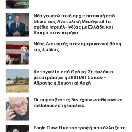
Νέα γεωπολιτική αρχιτεκτονική από
Ινδικό έως Ανατολική Μεσόγειο! Το
σχέδιο Ισραήλ–Ινδίας με Ελλάδα και
Κύπρο στον πυρήνα
Νέος Διοικητής στην αμερικανική βάση
της Σούδας
ΠΡΟΒΟΛΗ
Καταγγελία από Θράκη! Σε φυλάκιο
μετατράπηκε η 388 ΠΑΠ Σαπών –
Αδρανής η Δημοτική Αρχή
Οι πυροσβέστες δεν έχουν «καθήκον» να
πεθαίνουν στη δουλειά
Eagle Claw: Η καταστροφή που άλλαξε τη