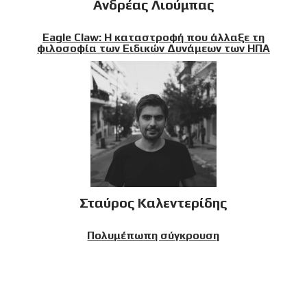
Ανδρέας Λιούμπας
Eagle Claw: Η καταστροφή που άλλαξε τη
φιλοσοφία των Ειδικών Δυνάμεων των ΗΠΑ
Σταύρος Καλεντερίδης
Πολυμέπωπη σύγκρουση