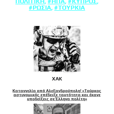
ΠΟΛΙΤΙΚΉ
,
#ΗΠΑ
,
#ΚΎΠΡΟΣ
,
#ΡΩΣΊΑ
,
#ΤΟΥΡΚΊΑ
XAK
Καταγγελία από Αλεξανδρούπολη! «Τούρκος
αστυνομικός επέδειξε ταυτότητα και έκανε
υποδείξεις σε Έλληνα πολίτη»