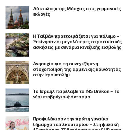
Δάκτυλος» της Μόσχας στις γερμανικές
εκλογές
Η Ταϊβάν προετοιμάζεται για πόλεμο –
Ξεκίνησαν οι μεγαλύτερες στρατιωτικές
ασκήσεις με σενάρια κινεζικής εισβολής
Ανησυχία για τη συνεχιζόμενη
στοχοποίηση της αρμενικής κοινότητας
στην Ιερουσαλήμ
Το Ισραήλ παρέλαβε το INS Drakon – Το
νέο υποβρύχιο-φάντασμα
Προφυλάκισαν την πρώτη γυναίκα
δήμαρχο του Σκουταρίου – Στη φυλακή
16 από τους 27 δημάρχους του CHP στην