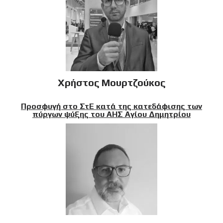
Χρήστος Μουρτζούκος
Προσφυγή στο ΣτΕ κατά της κατεδάφισης των
πύργων ψύξης του ΑΗΣ Αγίου Δημητρίου