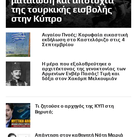
ματαίωση και αποτυχία
της τουρκικής εισβολής
στην Κύπρο
Αιγαίου Πνοές: Κορυφαία εικαστική
εκδήλωση στο Καστελόριζο στις 4
Σεπτεμβρίου
Η μέρα που εξολοθρεύτηκε ο
αρχιτέκτονας της γενοκτονίας των
Αρμενίων Ενβέρ Πασάς! Τιμή και
δόξα στον Χακόμπ Μελκουμιάν
Τι ζητούσε ο αρχηγός της ΚΥΠ στη
Βηρυτό;
Απάντηση στον καθηγητή Νότη Μαριά