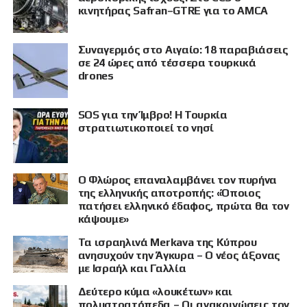
κινητήρας Safran–GTRE για το AMCA
Συναγερμός στο Αιγαίο: 18 παραβιάσεις
σε 24 ώρες από τέσσερα τουρκικά
drones
SOS για την Ίμβρο! Η Τουρκία
στρατιωτικοποιεί το νησί
Ο Φλώρος επαναλαμβάνει τον πυρήνα
της ελληνικής αποτροπής: «Όποιος
πατήσει ελληνικό έδαφος, πρώτα θα τον
κάψουμε»
Τα ισραηλινά Merkava της Κύπρου
ανησυχούν την Άγκυρα – Ο νέος άξονας
με Ισραήλ και Γαλλία
Δεύτερο κύμα «λουκέτων» και
πολυστρατόπεδα – Οι ανακοινώσεις τον