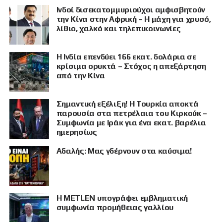
Ινδοί δισεκατομμυριούχοι αμφισβητούν
την Κίνα στην Αφρική – Η μάχη για χρυσό,
λίθιο, χαλκό και τηλεπικοινωνίες
Η Ινδία επενδύει 166 εκατ. δολάρια σε
κρίσιμα ορυκτά – Στόχος η απεξάρτηση
από την Κίνα
Σημαντική εξέλιξη! Η Τουρκία αποκτά
παρουσία στα πετρέλαια του Κιρκούκ –
Συμφωνία με Ιράκ για ένα εκατ. βαρέλια
ημερησίως
Αδαλής: Μας γδέρνουν στα καύσιμα!
Η METLEN υπογράφει εμβληματική
συμφωνία προμήθειας γαλλίου