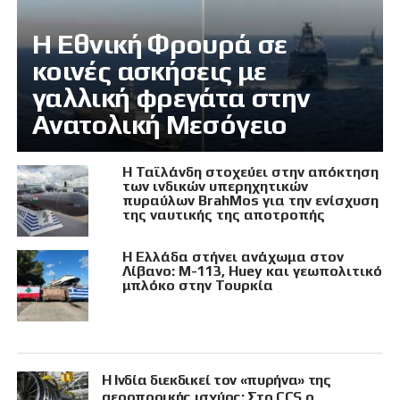
Η Εθνική Φρουρά σε
κοινές ασκήσεις με
γαλλική φρεγάτα στην
Ανατολική Μεσόγειο
Η Ταϊλάνδη στοχεύει στην απόκτηση
των ινδικών υπερηχητικών
πυραύλων BrahMos για την ενίσχυση
της ναυτικής της αποτροπής
Η Ελλάδα στήνει ανάχωμα στον
Λίβανο: M-113, Huey και γεωπολιτικό
μπλόκο στην Τουρκία
Η Ινδία διεκδικεί τον «πυρήνα» της
αεροπορικής ισχύος: Στο CCS ο