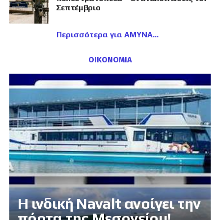
Σεπτέμβριο
Περισσότερα για ΑΜΥΝΑ
ΟΙΚΟΝΟΜΙΑ
Η ινδική Navalt ανοίγει την
πόρτα της Μεσογείου!