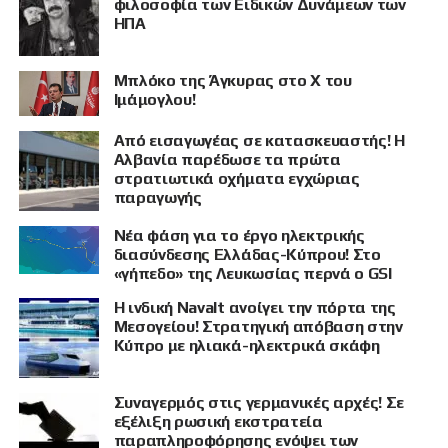
φιλοσοφία των Ειδικών Δυνάμεων των
ΗΠΑ
Μπλόκο της Άγκυρας στο X του
Ιμάμογλου!
Από εισαγωγέας σε κατασκευαστής! Η
Αλβανία παρέδωσε τα πρώτα
στρατιωτικά οχήματα εγχώριας
παραγωγής
Νέα φάση για το έργο ηλεκτρικής
διασύνδεσης Ελλάδας-Κύπρου! Στο
«γήπεδο» της Λευκωσίας περνά ο GSI
Η ινδική Navalt ανοίγει την πόρτα της
Μεσογείου! Στρατηγική απόβαση στην
Κύπρο με ηλιακά-ηλεκτρικά σκάφη
Συναγερμός στις γερμανικές αρχές! Σε
εξέλιξη ρωσική εκστρατεία
παραπληροφόρησης ενόψει των