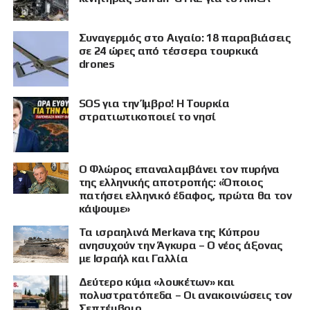
Συναγερμός στο Αιγαίο: 18 παραβιάσεις
σε 24 ώρες από τέσσερα τουρκικά
drones
SOS για την Ίμβρο! Η Τουρκία
στρατιωτικοποιεί το νησί
Ο Φλώρος επαναλαμβάνει τον πυρήνα
της ελληνικής αποτροπής: «Όποιος
πατήσει ελληνικό έδαφος, πρώτα θα τον
κάψουμε»
Τα ισραηλινά Merkava της Κύπρου
ανησυχούν την Άγκυρα – Ο νέος άξονας
με Ισραήλ και Γαλλία
Δεύτερο κύμα «λουκέτων» και
πολυστρατόπεδα – Οι ανακοινώσεις τον
Σεπτέμβριο