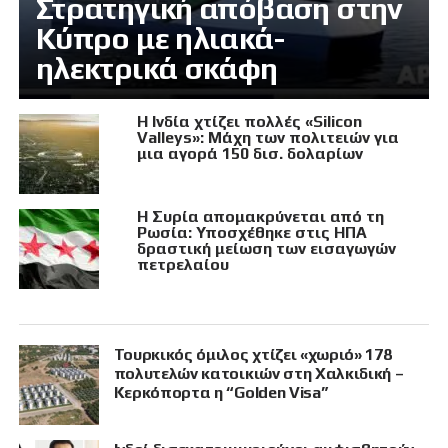
Στρατηγική απόβαση στην
Κύπρο με ηλιακά-
ηλεκτρικά σκάφη
Η Ινδία χτίζει πολλές «Silicon
Valleys»: Μάχη των πολιτειών για
μια αγορά 150 δισ. δολαρίων
Η Συρία απομακρύνεται από τη
Ρωσία: Υποσχέθηκε στις ΗΠΑ
δραστική μείωση των εισαγωγών
πετρελαίου
Τουρκικός όμιλος χτίζει «χωριό» 178
πολυτελών κατοικιών στη Χαλκιδική –
Κερκόπορτα η “Golden Visa”