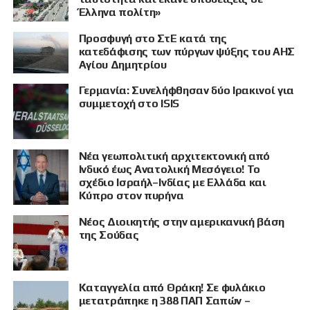
Έλληνα πολίτη»
Προσφυγή στο ΣτΕ κατά της
κατεδάφισης των πύργων ψύξης του ΑΗΣ
Αγίου Δημητρίου
Γερμανία: Συνελήφθησαν δύο Ιρακινοί για
συμμετοχή στο ISIS
ΠΡΟΒΟΛΗ
Νέα γεωπολιτική αρχιτεκτονική από
Ινδικό έως Ανατολική Μεσόγειο! Το
σχέδιο Ισραήλ–Ινδίας με Ελλάδα και
Κύπρο στον πυρήνα
Νέος Διοικητής στην αμερικανική βάση
της Σούδας
Καταγγελία από Θράκη! Σε φυλάκιο
μετατράπηκε η 388 ΠΑΠ Σαπών –