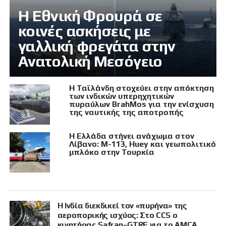
Η Εθνική Φρουρά σε
κοινές ασκήσεις με
γαλλική φρεγάτα στην
Ανατολική Μεσόγειο
Η Ταϊλάνδη στοχεύει στην απόκτηση
των ινδικών υπερηχητικών
πυραύλων BrahMos για την ενίσχυση
της ναυτικής της αποτροπής
Η Ελλάδα στήνει ανάχωμα στον
Λίβανο: M-113, Huey και γεωπολιτικό
μπλόκο στην Τουρκία
Η Ινδία διεκδικεί τον «πυρήνα» της
αεροπορικής ισχύος: Στο CCS ο
κινητήρας Safran–GTRE για το AMCA