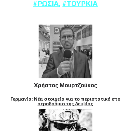
#ΡΩΣΊΑ
,
#ΤΟΥΡΚΊΑ
Χρήστος Μουρτζούκος
Γερμανία: Νέα στοιχεία για το περιστατικό στο
αεροδρόμιο της Λειψίας