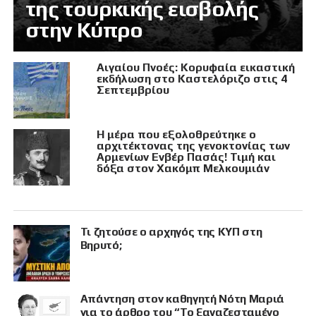
της τουρκικής εισβολής
στην Κύπρο
Αιγαίου Πνοές: Κορυφαία εικαστική
εκδήλωση στο Καστελόριζο στις 4
Σεπτεμβρίου
Η μέρα που εξολοθρεύτηκε ο
αρχιτέκτονας της γενοκτονίας των
Αρμενίων Ενβέρ Πασάς! Τιμή και
δόξα στον Χακόμπ Μελκουμιάν
Τι ζητούσε ο αρχηγός της ΚΥΠ στη
Βηρυτό;
Απάντηση στον καθηγητή Νότη Μαριά
για το άρθρο του “Το ξαναζεσταμένο