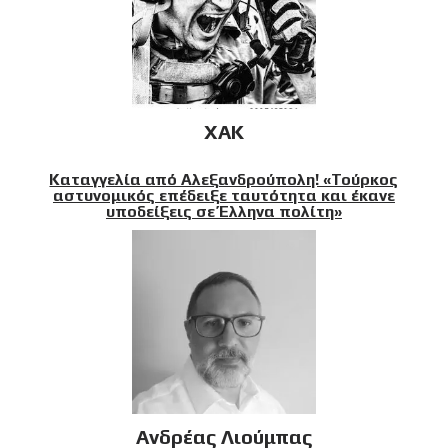
XAK
Καταγγελία από Αλεξανδρούπολη! «Τούρκος
αστυνομικός επέδειξε ταυτότητα και έκανε
υποδείξεις σε Έλληνα πολίτη»
Ανδρέας Λιούμπας