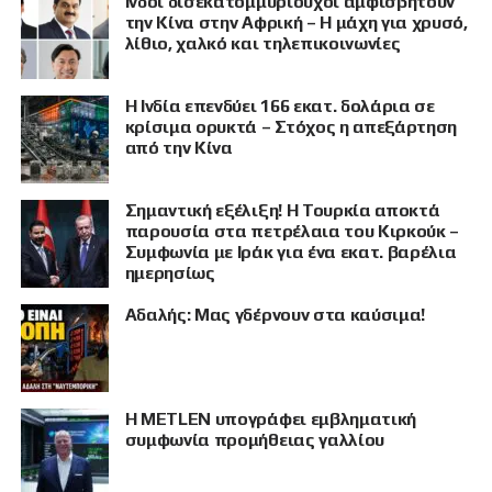
Ινδοί δισεκατομμυριούχοι αμφισβητούν
την Κίνα στην Αφρική – Η μάχη για χρυσό,
λίθιο, χαλκό και τηλεπικοινωνίες
Η Ινδία επενδύει 166 εκατ. δολάρια σε
κρίσιμα ορυκτά – Στόχος η απεξάρτηση
από την Κίνα
Σημαντική εξέλιξη! Η Τουρκία αποκτά
παρουσία στα πετρέλαια του Κιρκούκ –
Συμφωνία με Ιράκ για ένα εκατ. βαρέλια
ημερησίως
Αδαλής: Μας γδέρνουν στα καύσιμα!
Η METLEN υπογράφει εμβληματική
συμφωνία προμήθειας γαλλίου