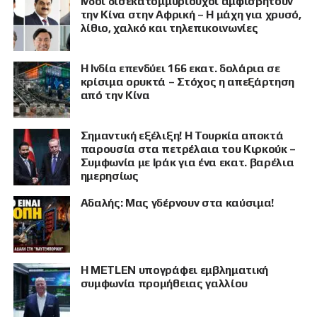
Ινδοί δισεκατομμυριούχοι αμφισβητούν
την Κίνα στην Αφρική – Η μάχη για χρυσό,
λίθιο, χαλκό και τηλεπικοινωνίες
Η Ινδία επενδύει 166 εκατ. δολάρια σε
κρίσιμα ορυκτά – Στόχος η απεξάρτηση
από την Κίνα
Σημαντική εξέλιξη! Η Τουρκία αποκτά
παρουσία στα πετρέλαια του Κιρκούκ –
Συμφωνία με Ιράκ για ένα εκατ. βαρέλια
ημερησίως
Αδαλής: Μας γδέρνουν στα καύσιμα!
Η METLEN υπογράφει εμβληματική
συμφωνία προμήθειας γαλλίου