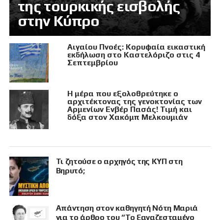
της τουρκικής εισβολής
στην Κύπρο
Αιγαίου Πνοές: Κορυφαία εικαστική
εκδήλωση στο Καστελόριζο στις 4
Σεπτεμβρίου
Η μέρα που εξολοθρεύτηκε ο
αρχιτέκτονας της γενοκτονίας των
Αρμενίων Ενβέρ Πασάς! Τιμή και
δόξα στον Χακόμπ Μελκουμιάν
Τι ζητούσε ο αρχηγός της ΚΥΠ στη
Βηρυτό;
Απάντηση στον καθηγητή Νότη Μαριά
για το άρθρο του “Το ξαναζεσταμένο