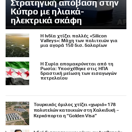
Στρατηγική απόβαση στην
Κύπρο με ηλιακά-
ηλεκτρικά σκάφη
Η Ινδία χτίζει πολλές «Silicon
Valleys»: Μάχη των πολιτειών για
μια αγορά 150 δισ. δολαρίων
Η Συρία απομακρύνεται από τη
Ρωσία: Υποσχέθηκε στις ΗΠΑ
δραστική μείωση των εισαγωγών
πετρελαίου
Τουρκικός όμιλος χτίζει «χωριό» 178
πολυτελών κατοικιών στη Χαλκιδική –
Κερκόπορτα η “Golden Visa”