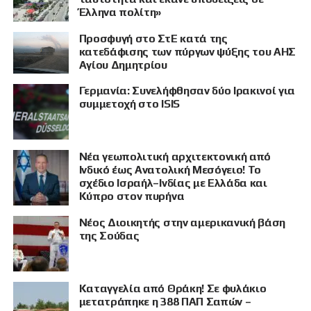
Έλληνα πολίτη»
Προσφυγή στο ΣτΕ κατά της
κατεδάφισης των πύργων ψύξης του ΑΗΣ
Αγίου Δημητρίου
Γερμανία: Συνελήφθησαν δύο Ιρακινοί για
συμμετοχή στο ISIS
ΠΡΟΒΟΛΗ
Νέα γεωπολιτική αρχιτεκτονική από
Ινδικό έως Ανατολική Μεσόγειο! Το
σχέδιο Ισραήλ–Ινδίας με Ελλάδα και
Κύπρο στον πυρήνα
Νέος Διοικητής στην αμερικανική βάση
της Σούδας
Καταγγελία από Θράκη! Σε φυλάκιο
μετατράπηκε η 388 ΠΑΠ Σαπών –