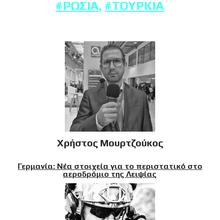
#ΡΩΣΊΑ
,
#ΤΟΥΡΚΊΑ
Χρήστος Μουρτζούκος
Γερμανία: Νέα στοιχεία για το περιστατικό στο
αεροδρόμιο της Λειψίας