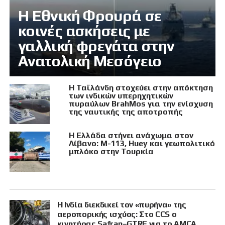
Η Εθνική Φρουρά σε
κοινές ασκήσεις με
γαλλική φρεγάτα στην
Ανατολική Μεσόγειο
Η Ταϊλάνδη στοχεύει στην απόκτηση
των ινδικών υπερηχητικών
πυραύλων BrahMos για την ενίσχυση
της ναυτικής της αποτροπής
Η Ελλάδα στήνει ανάχωμα στον
Λίβανο: M-113, Huey και γεωπολιτικό
μπλόκο στην Τουρκία
Η Ινδία διεκδικεί τον «πυρήνα» της
αεροπορικής ισχύος: Στο CCS ο
κινητήρας Safran–GTRE για το AMCA