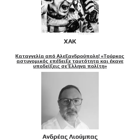
XAK
Καταγγελία από Αλεξανδρούπολη! «Τούρκος
αστυνομικός επέδειξε ταυτότητα και έκανε
υποδείξεις σε Έλληνα πολίτη»
Ανδρέας Λιούμπας