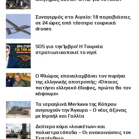
Συναγερμός στο Αιγαίο: 18 παραβιάσεις
σε 24 ώρες από τέσσερα τουρκικά
drones
SOS για την Ίμβρο! Η Τουρκία
στρατιωτικοποιεί το νησί
Ο Φλώρος επαναλαμβάνει τον πυρήνα
της ελληνικής αποτροπής: «Όποιος
πατήσει ελληνικό έδαφος, πρώτα θα τον
κάψουμε»
Τα ισραηλινά Merkava της Κύπρου
ανησυχούν την Άγκυρα – Ο νέος άξονας
με Ισραήλ και Γαλλία
Δεύτερο κύμα «λουκέτων» και
πολυστρατόπεδα – Οι ανακοινώσεις τον
Σεπτέμβριο