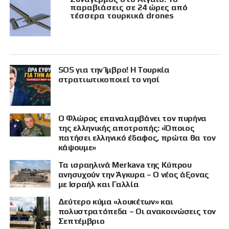
παραβιάσεις σε 24 ώρες από
τέσσερα τουρκικά drones
SOS για την Ίμβρο! Η Τουρκία
στρατιωτικοποιεί το νησί
Ο Φλώρος επαναλαμβάνει τον πυρήνα
της ελληνικής αποτροπής: «Όποιος
πατήσει ελληνικό έδαφος, πρώτα θα τον
κάψουμε»
Τα ισραηλινά Merkava της Κύπρου
ανησυχούν την Άγκυρα – Ο νέος άξονας
με Ισραήλ και Γαλλία
Δεύτερο κύμα «λουκέτων» και
πολυστρατόπεδα – Οι ανακοινώσεις τον
Σεπτέμβριο