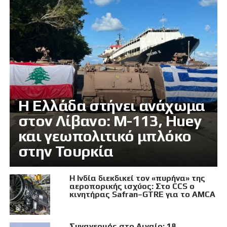
Η Ελλάδα στήνει ανάχωμα
στον Λίβανο: M-113, Huey
και γεωπολιτικό μπλόκο
στην Τουρκία
Η Ινδία διεκδικεί τον «πυρήνα» της
αεροπορικής ισχύος: Στο CCS ο
κινητήρας Safran–GTRE για το AMCA
Συναγερμός στο Αιγαίο: 18