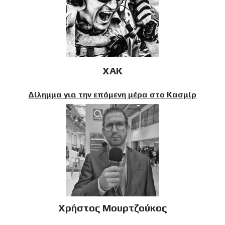
XAK
Δίλημμα για την επόμενη μέρα στο Κασμίρ
Χρήστος Μουρτζούκος