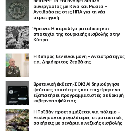
Reuters: Το FBI ανοίγει δίαυλο
συνεργασίας με Κίνα και Ρωσία –
Αντιδράσεις στις ΗΠΑ για τη νέα
στρατηγική
Έρευνα: Η παραλίγο ματαίωση και
αποτυχία της τουρκικής εισβολής στην
Κύπρο
Η Κύπρος δεν είναι μόνη – Αντιστράτηγος
ε.α. Δημόκριτος Ζερβάκης
Βρετανική έκθεση-ΣΟΚ! AI δημιούργησε
ψεύτικες ταυτότητες και επιχείρησε να
εξαπατήσει προγραμματιστές σε δοκιμή
κυβερνοασφάλειας
Η Ταϊβάν προετοιμάζεται για πόλεμο –
Ξεκίνησαν οι μεγαλύτερες στρατιωτικές
ασκήσεις με σενάρια κινεζικής εισβολής