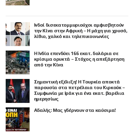
Ινδοί δισεκατομμυριούχοι αμφισβητούν
την Κίνα στην Αφρική – Η μάχη για χρυσό,
λίθιο, χαλκό και τηλεπικοινωνίες
Η Ινδία επενδύει 166 εκατ. δολάρια σε
κρίσιμα ορυκτά – Στόχος η απεξάρτηση
από την Κίνα
Σημαντική εξέλιξη! Η Τουρκία αποκτά
παρουσία στα πετρέλαια του Κιρκούκ –
Συμφωνία με Ιράκ για ένα εκατ. βαρέλια
ημερησίως
Αδαλής: Μας γδέρνουν στα καύσιμα!