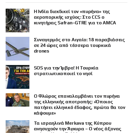
Η Ινδία διεκδικεί τον «πυρήνα» της
αεροπορικής ισχύος: Στο CCS ο
κινητήρας Safran–GTRE για το AMCA
Συναγερμός στο Αιγαίο: 18 παραβιάσεις
σε 24 ώρες από τέσσερα τουρκικά
drones
SOS για την Ίμβρο! Η Τουρκία
στρατιωτικοποιεί το νησί
Ο Φλώρος επαναλαμβάνει τον πυρήνα
της ελληνικής αποτροπής: «Όποιος
πατήσει ελληνικό έδαφος, πρώτα θα τον
κάψουμε»
Τα ισραηλινά Merkava της Κύπρου
ανησυχούν την Άγκυρα – Ο νέος άξονας