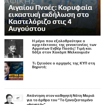
Αιγαίου Πνοές: Κορυφαία
εικαστική εκδήλωση στο
Καστελόριζο στις 4
Αυγούστου
Η μέρα που εξολοθρεύτηκε ο
αρχιτέκτονας της γενοκτονίας των
Αρμενίων Ενβέρ Πασάς! Τιμή και
δόξα στον Χακόμπ Μελκουμιάν
Τι ζητούσε ο αρχηγός της ΚΥΠ στη
Βηρυτό;
Απάντηση στον καθηγητή Νότη Μαριά
για το άρθρο του “Το ξαναζεσταμένο
«φαγητό»”