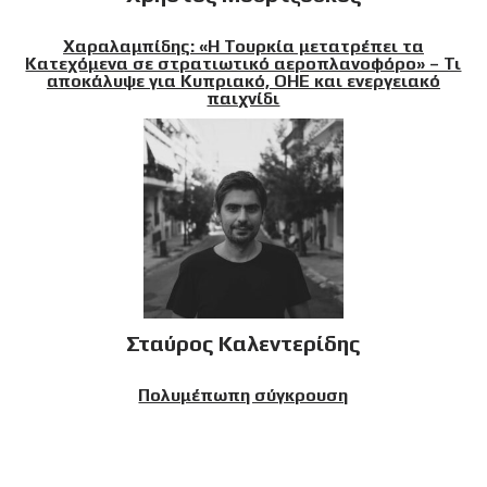
Χαραλαμπίδης: «Η Τουρκία μετατρέπει τα
Κατεχόμενα σε στρατιωτικό αεροπλανοφόρο» – Τι
αποκάλυψε για Κυπριακό, ΟΗΕ και ενεργειακό
παιχνίδι
Σταύρος Καλεντερίδης
Πολυμέπωπη σύγκρουση