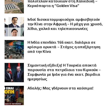
πολυτελών κατοικιών στη Χαλκιδική –
Κερκόπορτα η “Golden Visa”
Ινδοί δισεκατομμυριούχοι αμφισβητούν
την Κίνα στην Αφρική – Η μάχη για χρυσό,
λίθιο, χαλκό και τηλεπικοινωνίες
Η Ινδία επενδύει 166 εκατ. δολάρια σε
κρίσιμα ορυκτά – Στόχος η απεξάρτηση
από την Κίνα
Σημαντική εξέλιξη! Η Τουρκία αποκτά
παρουσία στα πετρέλαια του Κιρκούκ –
Συμφωνία με Ιράκ για ένα εκατ. βαρέλια
ημερησίως
Αδαλής: Μας γδέρνουν στα καύσιμα!