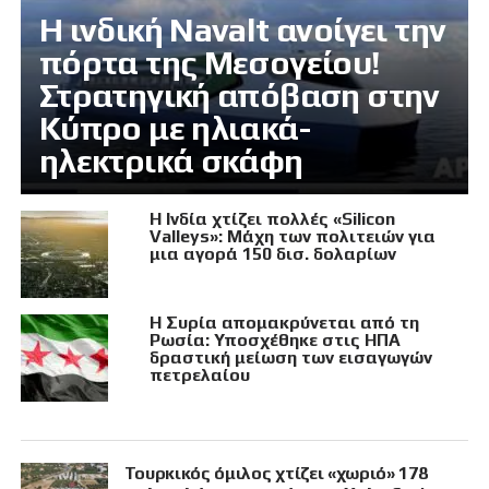
Η ινδική Navalt ανοίγει την
πόρτα της Μεσογείου!
Στρατηγική απόβαση στην
Κύπρο με ηλιακά-
ηλεκτρικά σκάφη
Η Ινδία χτίζει πολλές «Silicon
Valleys»: Μάχη των πολιτειών για
μια αγορά 150 δισ. δολαρίων
Η Συρία απομακρύνεται από τη
Ρωσία: Υποσχέθηκε στις ΗΠΑ
δραστική μείωση των εισαγωγών
πετρελαίου
Τουρκικός όμιλος χτίζει «χωριό» 178