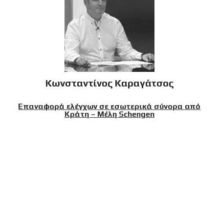
Κωνσταντίνος Καραγάτσος
Επαναφορά ελέγχων σε εσωτερικά σύνορα από
Κράτη – Μέλη Schengen