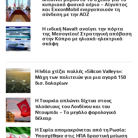
κυπριακό φυσικό αέριο – Αίγυπτος
και ExxonMobil ενεργοποιούν τη
σύνδεση με την ΑΟΖ
Η ινδική Navalt ανοίγει την πόρτα
της Μεσογείου! Στρατηγική απόβαση
στην Κύπρο με ηλιακά-ηλεκτρικά
σκάφη
Η Ινδία χτίζει πολλές «Silicon Valleys»:
Μάχη των πολιτειών για μια αγορά 150
δισ. δολαρίων
Η Τουρκία απλώνει δίχτυα στους
πλούσιους του Λονδίνου και του
Ντουμπάι – Το μεγάλο φορολογικό
δέλεαρ
Η Συρία απομακρύνεται από τη Ρωσία:
Υποσχέθηκε στις ΗΠΑ δραστική μείωση