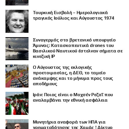
Τουρκική Εισβολή – Ημερολογιακά
τραγικός Ιούλιος και Αύγουστος 1974
Συναγερμός στο βρετανικό υπουργείο
Άμυνας: Κατασκοπευτικά drones του
Βασιλικού Ναυτικού έστελναν σήματα σε
κινεζική IP
Ο Αύγουστος της εκλογικής
προετοιμασίας, η ΔΕΘ, το ταμείο
ανάκαμψης και το μήνυμα προς τους
αποδήμους
Ιράν: Ποιος είναι ο Μοχσέν Ρεζαΐ που
αναλαμβάνει την εθνική ασφάλεια
Μυνητήρια αναφορά των ΗΠΑ για
χρηματοδότησης της Χαμάς ! Δίκτυο