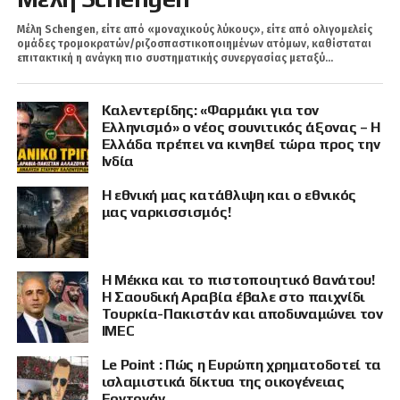
Μέλη Schengen, είτε από «μοναχικούς λύκους», είτε από ολιγομελείς
ομάδες τρομοκρατών/ριζοσπαστικοποιημένων ατόμων, καθίσταται
επιτακτική η ανάγκη πιο συστηματικής συνεργασίας μεταξύ...
Καλεντερίδης: «Φαρμάκι για τον
Ελληνισμό» ο νέος σουνιτικός άξονας – Η
Ελλάδα πρέπει να κινηθεί τώρα προς την
Ινδία
Η εθνική μας κατάθλιψη και ο εθνικός
μας ναρκισσισμός!
Η Μέκκα και το πιστοποιητικό θανάτου!
Η Σαουδική Αραβία έβαλε στο παιχνίδι
Τουρκία-Πακιστάν και αποδυναμώνει τον
IMEC
Le Point : Πώς η Ευρώπη χρηματοδοτεί τα
ισλαμιστικά δίκτυα της οικογένειας
Ερντογάν