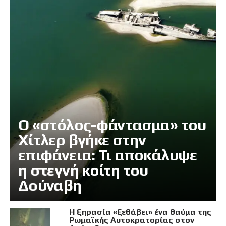
Ο «στόλος-φάντασμα» του
Χίτλερ βγήκε στην
επιφάνεια: Τι αποκάλυψε
η στεγνή κοίτη του
Δούναβη
Η ξηρασία «ξεθάβει» ένα θαύμα της
Ρωμαϊκής Αυτοκρατορίας στον