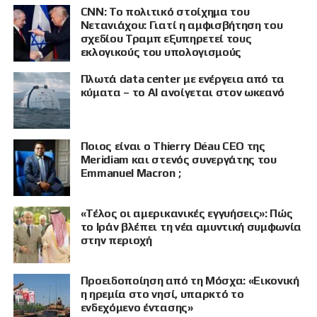
CNN: Το πολιτικό στοίχημα του
Νετανιάχου: Γιατί η αμφισβήτηση του
σχεδίου Τραμπ εξυπηρετεί τους
εκλογικούς του υπολογισμούς
Πλωτά data center με ενέργεια από τα
κύματα – το AI ανοίγεται στον ωκεανό
Ποιος είναι ο Thierry Déau CEO της
Meridiam και στενός συνεργάτης του
Emmanuel Macron ;
«Τέλος οι αμερικανικές εγγυήσεις»: Πώς
το Ιράν βλέπει τη νέα αμυντική συμφωνία
στην περιοχή
Προειδοποίηση από τη Μόσχα: «Εικονική
ΠΡΟΒΟΛΗ
η ηρεμία στο νησί, υπαρκτό το
ενδεχόμενο έντασης»