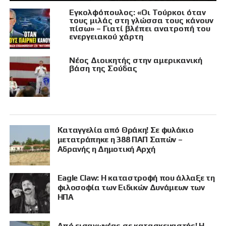
Εγκολφόπουλος: «Οι Τούρκοι όταν
τους μιλάς στη γλώσσα τους κάνουν
πίσω» – Γιατί βλέπει ανατροπή του
ενεργειακού χάρτη
Νέος Διοικητής στην αμερικανική
βάση της Σούδας
Καταγγελία από Θράκη! Σε φυλάκιο
μετατράπηκε η 388 ΠΑΠ Σαπών –
Αδρανής η Δημοτική Αρχή
Eagle Claw: Η καταστροφή που άλλαξε τη
φιλοσοφία των Ειδικών Δυνάμεων των
ΗΠΑ
Από εισαγωγέας σε κατασκευαστής! Η