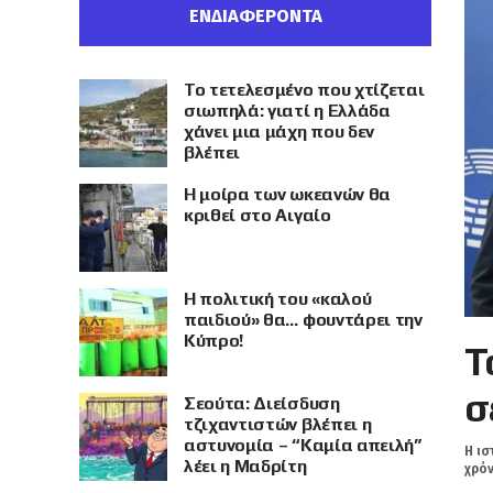
ΕΝΔΙΑΦΕΡΟΝΤΑ
Το τετελεσμένο που χτίζεται
σιωπηλά: γιατί η Ελλάδα
χάνει μια μάχη που δεν
βλέπει
Η μοίρα των ωκεανών θα
κριθεί στο Αιγαίο
Η πολιτική του «καλού
παιδιού» θα… φουντάρει την
Κύπρο!
Τ
σ
Σεούτα: Διείσδυση
τζιχαντιστών βλέπει η
αστυνομία – “Καμία απειλή”
Η ισ
λέει η Μαδρίτη
χρόν