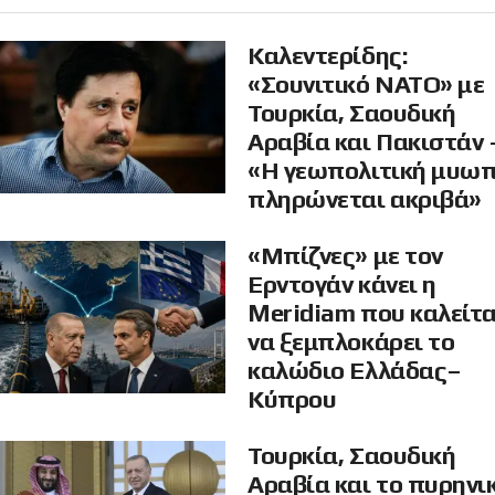
Καλεντερίδης:
«Σουνιτικό ΝΑΤΟ» με
Τουρκία, Σαουδική
Αραβία και Πακιστάν 
«Η γεωπολιτική μυω
πληρώνεται ακριβά»
«Μπίζνες» με τον
Ερντογάν κάνει η
Meridiam που καλείτα
να ξεμπλοκάρει το
καλώδιο Ελλάδας–
Κύπρου
Τουρκία, Σαουδική
Αραβία και το πυρηνι