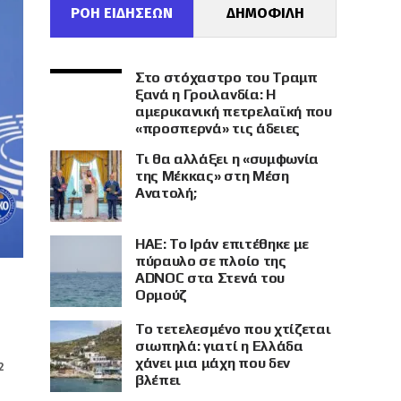
ΡΟΗ ΕΙΔΗΣΕΩΝ
ΔΗΜΟΦΙΛΗ
Στο στόχαστρο του Τραμπ
ξανά η Γροιλανδία: Η
αμερικανική πετρελαϊκή που
«προσπερνά» τις άδειες
Τι θα αλλάξει η «συμφωνία
της Μέκκας» στη Μέση
Ανατολή;
ΗΑΕ: Το Ιράν επιτέθηκε με
πύραυλο σε πλοίο της
ADNOC στα Στενά του
Ορμούζ
Το τετελεσμένο που χτίζεται
σιωπηλά: γιατί η Ελλάδα
χάνει μια μάχη που δεν
2
βλέπει