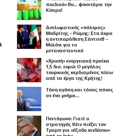
παιδιού» θα… φουντάρει την
Κύπρο!
Διπλωματικός «πόλεμος»
Μαδρίτης – Ρώμης: Στα άκρα
η αντιπαράθεση Σάντσεθ –
ά
Μελόνι για το
μεταναστευτικό
«Χρυσή» ενεργειακή προίκα
1,5 δισ. ευρώ: Ο μεγάλος
τουρκικός κερδισμένος πίσω
από τα έργα της Κρήτης!
Τόση αγάπη και τόσος πόνος
σε ένα μνήμα…
Πεντάγωνο: Γιατί ο
στρατηγός Κέιν πιέζει τον
Τραμπ για «έξοδο κινδύνου»
από το Ιράν