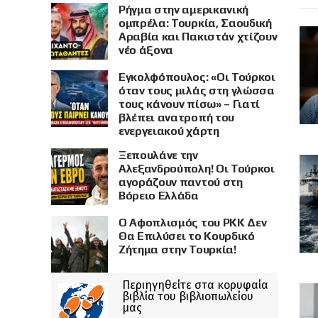
Ρήγμα στην αμερικανική
ομπρέλα: Τουρκία, Σαουδική
Αραβία και Πακιστάν χτίζουν
νέο άξονα
Εγκολφόπουλος: «Οι Τούρκοι
όταν τους μιλάς στη γλώσσα
τους κάνουν πίσω» – Γιατί
βλέπει ανατροπή του
ενεργειακού χάρτη
Ξεπουλάνε την
Αλεξανδρούπολη! Οι Τούρκοι
αγοράζουν παντού στη
Βόρειο Ελλάδα
Ο Αφοπλισμός του PKK Δεν
Θα Επιλύσει το Κουρδικό
Ζήτημα στην Τουρκία!
Περιηγηθείτε στα κορυφαία
βιβλία του βιβλιοπωλείου
μας