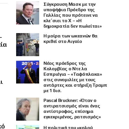
Σύγκρουση Μασκ με την
υποψήφια Πρόεδρο της
Γαλλίας που πρότεινε να
κλε΄σιει το X – «Η
δημοκρατία δεν πωλείται»
–
Η μοίρα των ωκεανών θα
κριθεί στο Αιγαίο
πία
Νέος πρόεδρος της
Κολομβίας ο Ντε λα
Εσπριέγια – «Ταφόπλακα»
στις συνομιλίες με τους
ι
αντάρτες και στήριξη Τραμπ
με 1 δισ.
Pascal Bruckner: «Όταν ο
αντιρατσισμός είναι ένας
αντίστροφος, επίσημα
εγκεκριμένος, ρατσισμός»
κό
Η πολιτική του «καλού