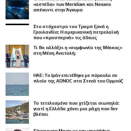
«ασπίδα» των Meridiam και Nexans
απέναντι στην Άγκυρα
Στο στόχαστρο του Τραμπ ξανά η
Γροιλανδία: Η αμερικανική πετρελαϊκή
που «προσπερνά» τις άδειες
Τι θα αλλάξει η «συμφωνία της Μέκκας»
στη Μέση Ανατολή;
ΗΑΕ: Το Ιράν επιτέθηκε με πύραυλο σε
πλοίο της ADNOC στα Στενά του Ορμούζ
Το τετελεσμένο που χτίζεται σιωπηλά:
γιατί η Ελλάδα χάνει μια μάχη που δεν
βλέπει
Σύγκρουση Μασκ με την υποψήφια