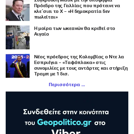
Πρόεδρο της Γαλλίας που πρότεινε να
κλε΄σιει το X – «Η δημοκρατία δεν
πωλείται»
Η μοίρα των ωκεανών θα κριθεί στο
Αιγαίο
Νέος πρόεδρος της Κολομβίας ο Ντε λα
Εσπριέγια – «Ταφόπλακα» στις
συνομιλίες με τους αντάρτες και στήριξη
Τραμπ με 1 δισ.
Περισσότερα