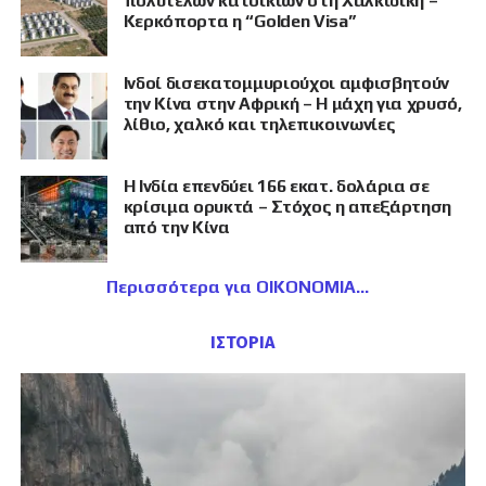
πολυτελών κατοικιών στη Χαλκιδική –
Κερκόπορτα η “Golden Visa”
Ινδοί δισεκατομμυριούχοι αμφισβητούν
την Κίνα στην Αφρική – Η μάχη για χρυσό,
λίθιο, χαλκό και τηλεπικοινωνίες
Η Ινδία επενδύει 166 εκατ. δολάρια σε
κρίσιμα ορυκτά – Στόχος η απεξάρτηση
από την Κίνα
Περισσότερα για ΟΙΚΟΝΟΜΙΑ
ΙΣΤΟΡΙΑ