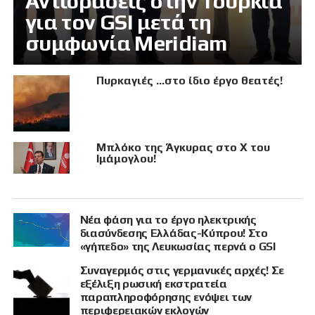
Αντιδράσεις στην Τουρκία
για τον GSI μετά τη
συμφωνία Meridiam
Πυρκαγιές …στο ίδιο έργο θεατές!
Μπλόκο της Άγκυρας στο X του
Ιμάμογλου!
Νέα φάση για το έργο ηλεκτρικής
διασύνδεσης Ελλάδας-Κύπρου! Στο
«γήπεδο» της Λευκωσίας περνά ο GSI
Συναγερμός στις γερμανικές αρχές! Σε
εξέλιξη ρωσική εκστρατεία
παραπληροφόρησης ενόψει των
περιφερειακών εκλογών