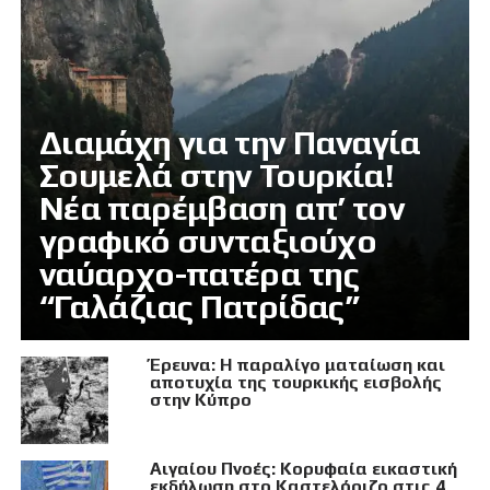
Διαμάχη για την Παναγία
Σουμελά στην Τουρκία!
Νέα παρέμβαση απ’ τον
γραφικό συνταξιούχο
ναύαρχο-πατέρα της
“Γαλάζιας Πατρίδας”
Έρευνα: Η παραλίγο ματαίωση και
αποτυχία της τουρκικής εισβολής
στην Κύπρο
Αιγαίου Πνοές: Κορυφαία εικαστική
εκδήλωση στο Καστελόριζο στις 4