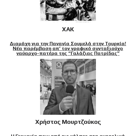
XAK
Διαμάχη για την Παναγία Σουμελά στην Τουρκία!
Νέα παρέμβαση απ’ τον γραφικό συνταξιούχο
ναύαρχο-πατέρα της “Γαλάζιας Πατρίδας”
Χρήστος Μουρτζούκος