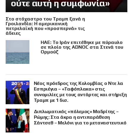
ούτε αυτή η συμφωνία»
Στο στόχαστρο του Τραμπ ξανά η
Γροιλανδία: Η αμερικανική
πετρελαϊκή που «προσπερνά» τις
άδειες
ΗΑΕ: Το Ιράν επιτέθηκε με πύραυλο
σε πλοίο της ADNOC στα Στενά του
Ορμούζ
Νέος πρόεδρος της Κολομβίας ο Ντε λα
Εσπριέγια – «Ταφόπλακα» στις
συνομιλίες με τους αντάρτες και στήριξη
Τραμπ με 1 δισ.
Διπλωματικός «πόλεμος» Μαδρίτης –
Ρώμης: Στα άκρα η αντιπαράθεση
Σάντσεθ – Μελόνι για το μεταναστευτικό