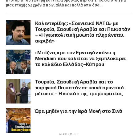
Η ιστορία του Σωτήρη και της Ανδρούλας περικλείει πολλά στοιχεία
μιας εποχής 52 χρόνια πριν, αλλά και πολλά από όσα...
Καλεντερίδης: «Σουνιτικό ΝΑΤΟ» με
Τουρκία, Σαουδική Αραβία και Πακιστάν
– «Η γεωπολιτική μυωπία πληρώνεται
ακριβά»
«Μπίζνες» με τον Ερντογάν κάνει η
Meridiam που καλείται να ξεμπλοκάρει
το καλώδιο Ελλάδας–Κύπρου
Τουρκία, Σαουδική Αραβία και το
πυρηνικό Πακιστάν σε κοινό αμυντικό
μέτωπο – Η «σκιά» της τρομοκρατίας
Ώρα μηδέν για την Ιερά Μονή στο Σινά
ΔΙΑΦΉΜΙΣΗ