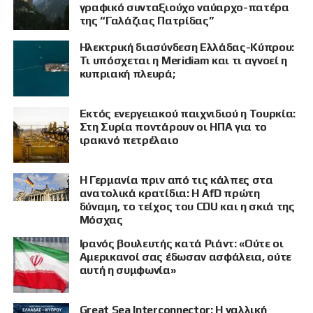
γραφικό συνταξιούχο ναύαρχο-πατέρα
της “Γαλάζιας Πατρίδας”
Ηλεκτρική διασύνδεση Ελλάδας-Κύπρου:
Τι υπόσχεται η Meridiam και τι αγνοεί η
κυπριακή πλευρά;
Εκτός ενεργειακού παιχνιδιού η Τουρκία:
Στη Συρία ποντάρουν οι ΗΠΑ για το
ιρακινό πετρέλαιο
Η Γερμανία πριν από τις κάλπες στα
ανατολικά κρατίδια: Η AfD πρώτη
δύναμη, το τείχος του CDU και η σκιά της
Μόσχας
Ιρανός βουλευτής κατά Ριάντ: «Ούτε οι
ΠΡΟΒΟΛΗ
Αμερικανοί σας έδωσαν ασφάλεια, ούτε
αυτή η συμφωνία»
Great Sea Interconnector: Η γαλλική