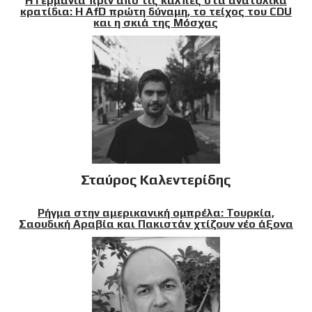
Η Γερμανία πριν από τις κάλπες στα ανατολικά
κρατίδια: Η AfD πρώτη δύναμη, το τείχος του CDU
και η σκιά της Μόσχας
Σταύρος Καλεντερίδης
Ρήγμα στην αμερικανική ομπρέλα: Τουρκία,
Σαουδική Αραβία και Πακιστάν χτίζουν νέο άξονα