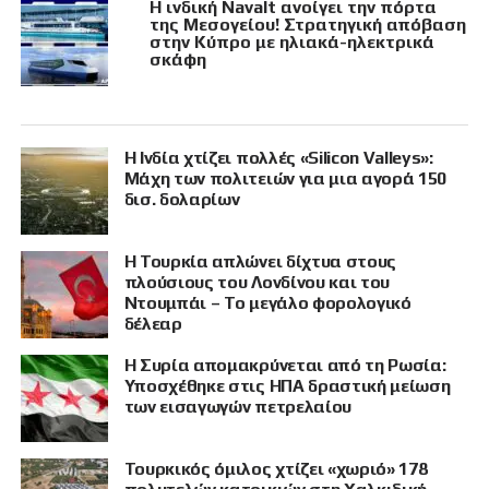
Η ινδική Navalt ανοίγει την πόρτα
της Μεσογείου! Στρατηγική απόβαση
στην Κύπρο με ηλιακά-ηλεκτρικά
σκάφη
Η Ινδία χτίζει πολλές «Silicon Valleys»:
Μάχη των πολιτειών για μια αγορά 150
δισ. δολαρίων
Η Τουρκία απλώνει δίχτυα στους
πλούσιους του Λονδίνου και του
Ντουμπάι – Το μεγάλο φορολογικό
δέλεαρ
Η Συρία απομακρύνεται από τη Ρωσία:
Υποσχέθηκε στις ΗΠΑ δραστική μείωση
των εισαγωγών πετρελαίου
Τουρκικός όμιλος χτίζει «χωριό» 178