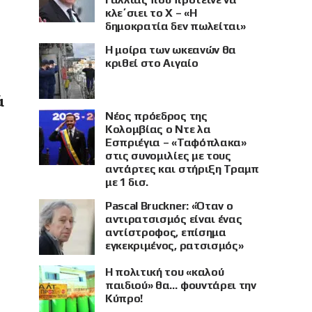
κλε΄σιει το X – «Η
δημοκρατία δεν πωλείται»
Η μοίρα των ωκεανών θα
κριθεί στο Αιγαίο
ά
Νέος πρόεδρος της
Κολομβίας ο Ντε λα
Εσπριέγια – «Ταφόπλακα»
στις συνομιλίες με τους
αντάρτες και στήριξη Τραμπ
με 1 δισ.
Pascal Bruckner: «Όταν ο
αντιρατσισμός είναι ένας
αντίστροφος, επίσημα
εγκεκριμένος, ρατσισμός»
Η πολιτική του «καλού
παιδιού» θα… φουντάρει την
Κύπρο!