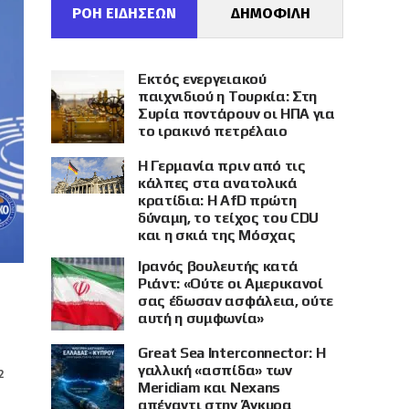
ΡΟΗ ΕΙΔΗΣΕΩΝ
ΔΗΜΟΦΙΛΗ
Εκτός ενεργειακού
παιχνιδιού η Τουρκία: Στη
Συρία ποντάρουν οι ΗΠΑ για
το ιρακινό πετρέλαιο
Η Γερμανία πριν από τις
κάλπες στα ανατολικά
κρατίδια: Η AfD πρώτη
δύναμη, το τείχος του CDU
και η σκιά της Μόσχας
Ιρανός βουλευτής κατά
Ριάντ: «Ούτε οι Αμερικανοί
σας έδωσαν ασφάλεια, ούτε
αυτή η συμφωνία»
Great Sea Interconnector: Η
γαλλική «ασπίδα» των
2
Meridiam και Nexans
απέναντι στην Άγκυρα