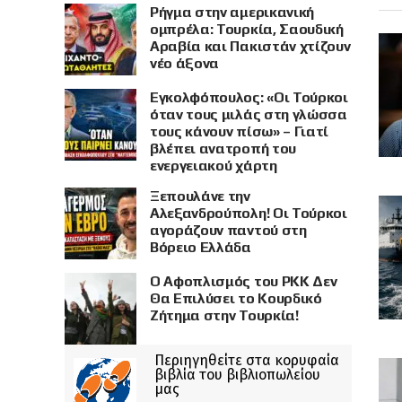
Ρήγμα στην αμερικανική
ομπρέλα: Τουρκία, Σαουδική
Αραβία και Πακιστάν χτίζουν
νέο άξονα
Εγκολφόπουλος: «Οι Τούρκοι
όταν τους μιλάς στη γλώσσα
τους κάνουν πίσω» – Γιατί
βλέπει ανατροπή του
ενεργειακού χάρτη
Ξεπουλάνε την
Αλεξανδρούπολη! Οι Τούρκοι
αγοράζουν παντού στη
Βόρειο Ελλάδα
Ο Αφοπλισμός του PKK Δεν
Θα Επιλύσει το Κουρδικό
Ζήτημα στην Τουρκία!
Περιηγηθείτε στα κορυφαία
βιβλία του βιβλιοπωλείου
μας