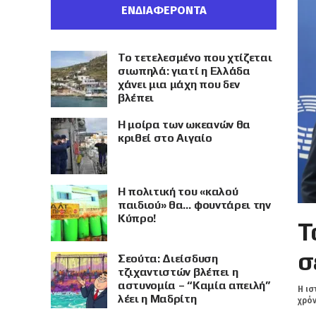
ΕΝΔΙΑΦΕΡΟΝΤΑ
Το τετελεσμένο που χτίζεται
σιωπηλά: γιατί η Ελλάδα
χάνει μια μάχη που δεν
βλέπει
Η μοίρα των ωκεανών θα
κριθεί στο Αιγαίο
Η πολιτική του «καλού
παιδιού» θα… φουντάρει την
Κύπρο!
Τ
σ
Σεούτα: Διείσδυση
τζιχαντιστών βλέπει η
αστυνομία – “Καμία απειλή”
Η ισ
λέει η Μαδρίτη
χρόν