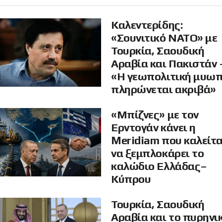
Καλεντερίδης:
«Σουνιτικό ΝΑΤΟ» με
Τουρκία, Σαουδική
Αραβία και Πακιστάν 
«Η γεωπολιτική μυω
πληρώνεται ακριβά»
«Μπίζνες» με τον
Ερντογάν κάνει η
Meridiam που καλείτα
να ξεμπλοκάρει το
καλώδιο Ελλάδας–
Κύπρου
Τουρκία, Σαουδική
Αραβία και το πυρηνι