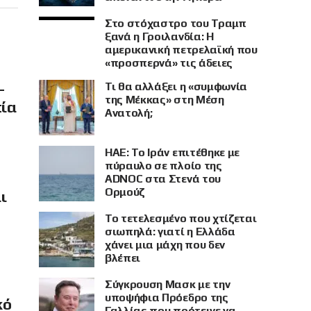
Στο στόχαστρο του Τραμπ
ξανά η Γροιλανδία: Η
αμερικανική πετρελαϊκή που
«προσπερνά» τις άδειες
–
Τι θα αλλάξει η «συμφωνία
της Μέκκας» στη Μέση
πία
Ανατολή;
ΗΑΕ: Το Ιράν επιτέθηκε με
πύραυλο σε πλοίο της
ADNOC στα Στενά του
Ορμούζ
ι
Το τετελεσμένο που χτίζεται
σιωπηλά: γιατί η Ελλάδα
χάνει μια μάχη που δεν
βλέπει
Σύγκρουση Μασκ με την
υποψήφια Πρόεδρο της
κό
Γαλλίας που πρότεινε να